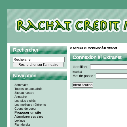
>
>
Accueil
Connexion à l'Extranet
Rechercher
Connexion à l'Extranet
Identifiant :
inscrits)
Navigation
Mot de passe :
Sommaire
Toutes les actualités
Site au hasard
Annuaire
Les plus visités
Les meilleurs référents
Coups de coeur
Proposer un site
Administrer ses sites
Lexique
Plan du site